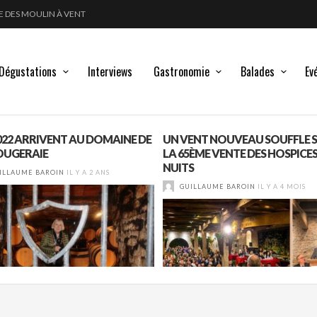
GLE DES MOULIN À VENT
POUSSE LES FRONTIÈRES DE L’ÉLEVAGE DU VIN
LANC, ROUGE !
Dégustations
Interviews
Gastronomie
Balades
Ev
2022 ARRIVENT AU DOMAINE DE
UN VENT NOUVEAU SOUFFLE 
OUGERAIE
LA 65ÈME VENTE DES HOSPICES
NUITS
ILLAUME BAROIN
IL Y A 2 ANS
GUILLAUME BAROIN
IL Y A 4 MOIS