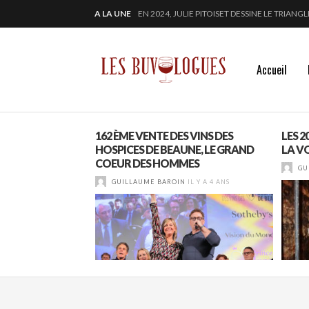
EN 2024, JULIE PITOISET DESSINE LE TRIAN
A LA UNE
« SECRET D’OCÉAN » : LA MAISON BICHOT RE
SAMUEL BILLAUD FAIT BRILLER 2024
CHEZ DOMINIQUE GRUHIER, C’EST BULLE, B
Accueil
 VOUS ATTENDENT
162 ÈME VENTE DES VINS DES
LES 
 CAÏMAN »
HOSPICES DE BEAUNE, LE GRAND
LA V
COEUR DES HOMMES
GU
IL Y A 4 ANS
GUILLAUME BAROIN
IL Y A 4 ANS