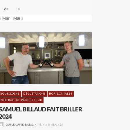
29
30
« Mar
Mai »
BOURGOGNE
DÉGUSTATIONS
HORIZONTALES
PORTRAIT DE PRODUCTEUR
SAMUEL BILLAUD FAIT BRILLER
2024
GUILLAUME BAROIN
IL Y A 8 HEURES