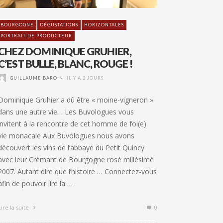
BOURGOGNE
DÉGUSTATIONS
HORIZONTALES
PORTRAIT DE PRODUCTEUR
CHEZ DOMINIQUE GRUHIER,
C’EST BULLE, BLANC, ROUGE !
GUILLAUME BAROIN
IL Y A 2 JOURS
Dominique Gruhier a dû être « moine-vigneron »
dans une autre vie… Les Buvologues vous
invitent à la rencontre de cet homme de foi(e).
vie monacale Aux Buvologues nous avons
découvert les vins de l’abbaye du Petit Quincy
avec leur Crémant de Bourgogne rosé millésimé
2007. Autant dire que l’histoire … Connectez-vous
afin de pouvoir lire la …
Lire la suite
0