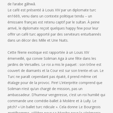
de l’arabe gâhwâ.
Le café est présenté à Louis XIV par un diplomate turc
en1669, venu dans un contexte politique tendu – un
émissaire français est retenu captif par le sultan. À peine
arrivé, le diplomate reçoit quelques happy few pour leur
offrir un café turc apporté par des serviteurs enturbannés
dans un décor des Mille et Une Nuits.
Cette féerie exotique est rapportée à un Louis XIV
émerveillé, qui convie Soliman Aga à une fête dans les
jardins de Versailles. Le roi a mis le paquet : son trône est
couvert de diamants et la Cour est sur son trente-et-un. Le
Turc ne paraît cependant pas épaté, il prend même cet
étalage pour de la provoc. Pire! L’interprète comprend que
Soliman n’est qu’un chargé de mission, pas un
ambassadeur. D’humeur vengeresse, c’est un roi humilié qui
commande une comédie-ballet à Molière et à Lully. Le
pitch? « Un ballet turc ridicule ». Cela donne Le Bourgeois
gentilhomme, célèbre pour sa Marche pour la cérémonie