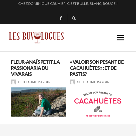
EN 2024, JULIE PITOISET DESSINE LE TRIANGLE DES MOULIN À VENT
L’INTERPROFESSION DES VINS DU BEAUJOLAIS : DU 210 AU 1761 !
SAMUEL BILLAUD FAIT BRILLER 2024
CHEZ DOMINIQUE GRUHIER, C’EST BULLE, BLANC, ROUGE !
HE,
FLEUR-ANAÏS PETIT, LA
« VALOIR SON PESANT DE
DE
 DE
PASSIONARIA DU
CACAHUÈTES » : ET DE
VER
VIVARAIS
PASTIS?
OL
BO
GUILLAUME BAROIN
GUILLAUME BAROIN
PR