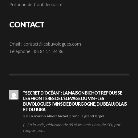
Politique de Confidentialité
CONTACT
Email :
contact@lesbuvologues.com
Téléphone : 06 81 51 34 86
"SECRET D'OCÉAN" : LA MAISON BICHOT REPOUSSE
LES FRONTIÈRES DE L'ÉLEVAGE DU VIN - LES
BUVOLOGUES | VINS DE BOURGOGNE, DU BEAUJOLAIS
ET DU JURA
sur La maison Albert bichot prend le grand large!
[…] à la voile, réduisant de 95 % les émissions de CO₂ par
rapport au…