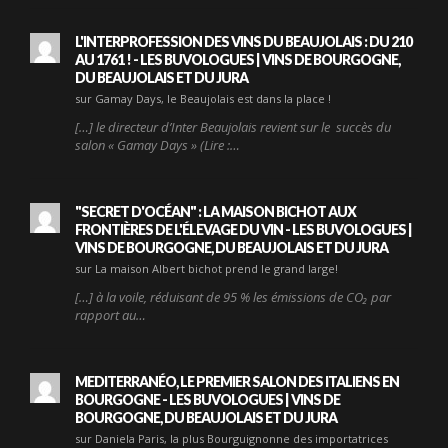
L'INTERPROFESSION DES VINS DU BEAUJOLAIS : DU 210
AU 1761 ! - LES BUVOLOGUES | VINS DE BOURGOGNE,
DU BEAUJOLAIS ET DU JURA
sur Gamay Days, le Beaujolais est dans la place !
[…] le directeur d’Inter Beaujolais revient sur le succès du
salon « Gamay Days » (Lire :…
"SECRET D'OCÉAN" : LA MAISON BICHOT AUX
FRONTIÈRES DE L'ÉLEVAGE DU VIN - LES BUVOLOGUES |
VINS DE BOURGOGNE, DU BEAUJOLAIS ET DU JURA
sur La maison Albert bichot prend le grand large!
[…] à la voile, réduisant de 95 % les émissions de CO₂ par
rapport au…
MEDITERRANÉO, LE PREMIER SALON DES ITALIENS EN
BOURGOGNE - LES BUVOLOGUES | VINS DE
BOURGOGNE, DU BEAUJOLAIS ET DU JURA
sur Daniela Paris, la plus Bourguignonne des importatrices