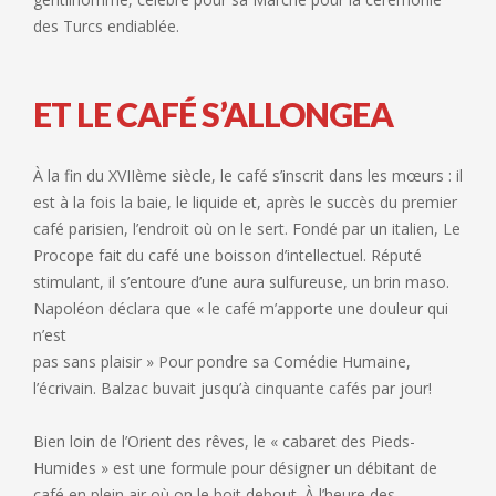
des Turcs endiablée.
ET LE CAFÉ S’ALLONGEA
À la fin du XVIIème siècle, le café s’inscrit dans les mœurs : il
est à la fois la baie, le liquide et, après le succès du premier
café parisien, l’endroit où on le sert. Fondé par un italien, Le
Procope fait du café une boisson d’intellectuel. Réputé
stimulant, il s’entoure d’une aura sulfureuse, un brin maso.
Napoléon déclara que « le café m’apporte une douleur qui
n’est
pas sans plaisir » Pour pondre sa Comédie Humaine,
l’écrivain. Balzac buvait jusqu’à cinquante cafés par jour!
Bien loin de l’Orient des rêves, le « cabaret des Pieds-
Humides » est une formule pour désigner un débitant de
café en plein air où on le boit debout. À l’heure des