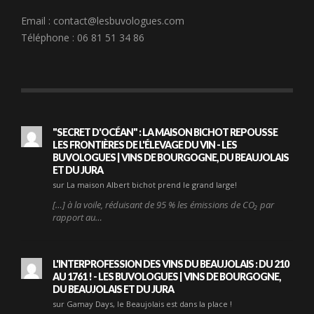
Email :
contact@lesbuvologues.com
Téléphone : 06 81 51 34 86
"SECRET D'OCÉAN" : LA MAISON BICHOT REPOUSSE
LES FRONTIÈRES DE L'ÉLEVAGE DU VIN - LES
BUVOLOGUES | VINS DE BOURGOGNE, DU BEAUJOLAIS
ET DU JURA
sur La maison Albert bichot prend le grand large!
[…] à la voile, réduisant de 95 % les émissions de CO₂ par
rapport au…
L'INTERPROFESSION DES VINS DU BEAUJOLAIS : DU 210
AU 1761 ! - LES BUVOLOGUES | VINS DE BOURGOGNE,
DU BEAUJOLAIS ET DU JURA
sur Gamay Days, le Beaujolais est dans la place !