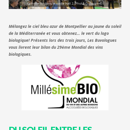
comme ici dans le vaste hall 2 (Photo G. Baroin©)
Mélangez le
ciel
bleu azur
de Montpellier au
j
aune du soleil
de la Méditerranée
e
t vous obtenez… le vert du logo
biologique!
Présent
s
lors
des trois jours, Les Buvologues
vous livrent leur bilan du 29ème Mondial des vins
biologiques.
DU SOLEIL ENTRE LES