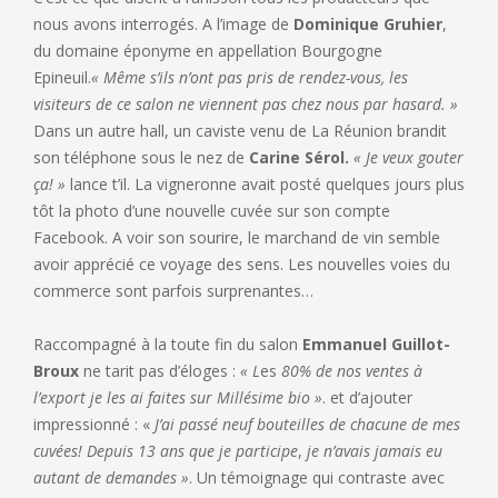
nous avons interrogés. A l’image de
Dominique Gruhier
,
du domaine éponyme en appellation Bourgogne
Epineuil.
« Même s’ils n’ont pas pris de rendez-vous, les
visiteurs de ce salon ne viennent pas chez nous par hasard. »
Dans un autre hall, un caviste venu de La Réunion brandit
son téléphone sous le nez de
Carine Sérol.
« Je veux gouter
ça! »
lance t’il. La vigneronne avait posté quelques jours plus
tôt la photo d’une nouvelle cuvée sur son compte
Facebook. A voir son sourire, le marchand de vin semble
avoir apprécié ce voyage des sens. Les nouvelles voies du
commerce sont parfois surprenantes…
Raccompagné à la toute fin du salon
Emmanuel Guillot-
Broux
ne tarit pas d’éloges :
« L
es
80% de nos ventes à
l’export
je les ai faites sur Millésime bio »
. et d’ajouter
impressionné : «
J’ai passé neuf bouteilles de chacune de mes
cuvées! Depuis 13 ans que je
participe
,
je n’avais jamais eu
autant de demandes »
. Un témoignage qui contraste avec