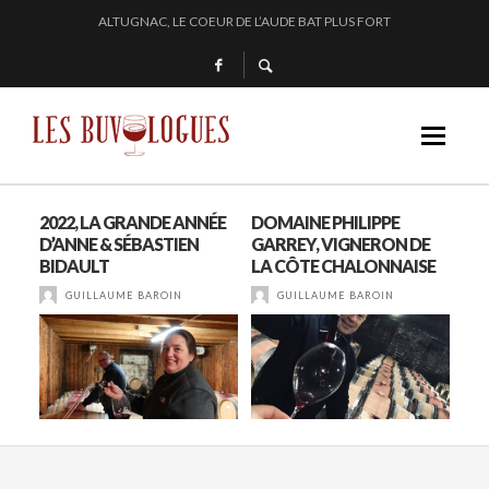
ALTUGNAC, LE COEUR DE L’AUDE BAT PLUS FORT
CHEZ DOMINIQUE GRUHIER, C’EST BULLE, BLANC, ROUGE !
EN 2024, JULIE PITOISET DESSINE LE TRIANGLE DES MOULIN À VENT
« SECRET D’OCÉAN » : LA MAISON BICHOT REPOUSSE LES FRONTIÈRES DE L’
2022, LA GRANDE ANNÉE
DOMAINE PHILIPPE
VIN
!
D’ANNE & SÉBASTIEN
GARREY, VIGNERON DE
AU
BIDAULT
LA CÔTE CHALONNAISE
GUILLAUME BAROIN
GUILLAUME BAROIN