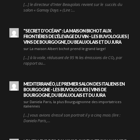
[…] le directeur d’Inter Beaujolais revient sur le succès du
salon « Gamay Days » (Lire :…
"SECRET D'OCÉAN" : LA MAISON BICHOT AUX
FRONTIÈRES DE L'ÉLEVAGE DU VIN - LES BUVOLOGUES |
VINS DE BOURGOGNE, DU BEAUJOLAIS ET DU JURA
sur La maison Albert bichot prend le grand large!
[…] à la voile, réduisant de 95 % les émissions de CO₂ par
rapport au…
MEDITERRANÉO, LE PREMIER SALON DES ITALIENS EN
BOURGOGNE - LES BUVOLOGUES | VINS DE
BOURGOGNE, DU BEAUJOLAIS ET DU JURA
sur Daniela Paris, la plus Bourguignonne des importatrices
italiennes
[…] vous avions dressé son portrait il y a cinq mois (lire :
Daniela Paris,…