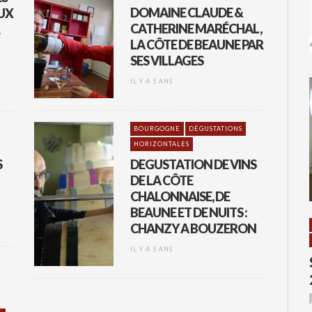
DOMAINE CLAUDE &
UX
CATHERINE MARÉCHAL,
LA CÔTE DE BEAUNE PAR
SES VILLAGES
IL Y A 5 ANS
BOURGOGNE
DÉGUSTATIONS
HORIZONTALES
S
DEGUSTATION DE VINS
DE LA CÔTE
CHALONNAISE, DE
BEAUNE ET DE NUITS :
CHANZY A BOUZERON
IL Y A 5 ANS