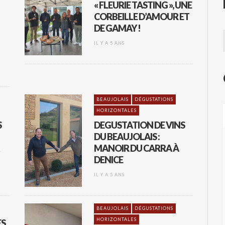
« FLEURIE TASTING », UNE
CORBEILLE D’AMOUR ET
DE GAMAY !
IL Y A 5 ANS
BEAUJOLAIS
DÉGUSTATIONS
HORIZONTALES
S
DEGUSTATION DE VINS
DU BEAUJOLAIS :
MANOIR DU CARRA À
DENICE
IL Y A 5 ANS
BEAUJOLAIS
DÉGUSTATIONS
HORIZONTALES
ES