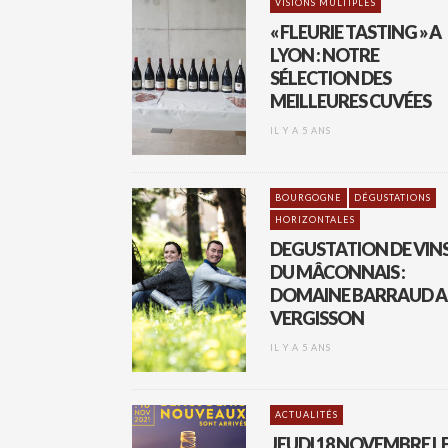
VISIONS MULTIPLES
« FLEURIE TASTING » A
LYON : NOTRE
SÉLECTION DES
MEILLEURES CUVÉES
IL Y A 5 ANS
BOURGOGNE
DÉGUSTATIONS
HORIZONTALES
DEGUSTATION DE VIN
DU MÂCONNAIS :
DOMAINE BARRAUD A
VERGISSON
IL Y A 5 ANS
ACTUALITÉS
JEUDI 18 NOVEMBRE L