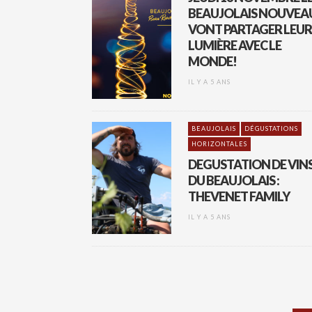
BEAUJOLAIS NOUVEA
VONT PARTAGER LEUR
LUMIÈRE AVEC LE
MONDE!
IL Y A 5 ANS
BEAUJOLAIS
DÉGUSTATIONS
HORIZONTALES
DEGUSTATION DE VIN
DU BEAUJOLAIS :
THEVENET FAMILY
IL Y A 5 ANS