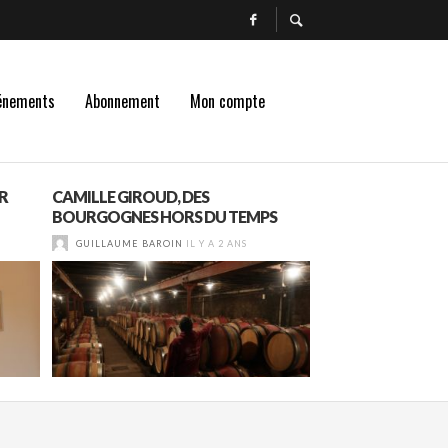
énements
Abonnement
Mon compte
R
CAMILLE GIROUD, DES
« EN FAIRE TOUT 
BOURGOGNES HORS DU TEMPS
CRU OU NON?
GUILLAUME BAROIN
IL Y A 2 ANS
GUILLAUME BAROI