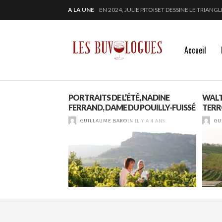
A LA UNE
« SECRET D’OCÉAN » : LA MAISON BICHOT RE
SAMUEL BILLAUD FAIT BRILLER 2024
CHEZ DOMINIQUE GRUHIER, C’EST BULLE, B
Accueil
ONORE SES
PORTRAITS DE L’ÉTÉ, NADINE
WALTE
FERRAND, DAME DU POUILLY-FUISSÉ
TERR
IL Y A 2 ANS
GUILLAUME BAROIN
IL Y A 4 ANS
GU