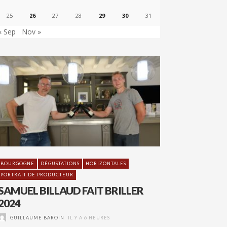
25
26
27
28
29
30
31
« Sep
Nov »
BOURGOGNE
DÉGUSTATIONS
HORIZONTALES
PORTRAIT DE PRODUCTEUR
SAMUEL BILLAUD FAIT BRILLER
2024
GUILLAUME BAROIN
IL Y A 6 HEURES