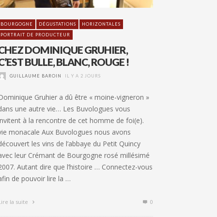
BOURGOGNE
DÉGUSTATIONS
HORIZONTALES
PORTRAIT DE PRODUCTEUR
CHEZ DOMINIQUE GRUHIER,
C’EST BULLE, BLANC, ROUGE !
GUILLAUME BAROIN
IL Y A 2 JOURS
Dominique Gruhier a dû être « moine-vigneron »
dans une autre vie… Les Buvologues vous
invitent à la rencontre de cet homme de foi(e).
vie monacale Aux Buvologues nous avons
découvert les vins de l’abbaye du Petit Quincy
avec leur Crémant de Bourgogne rosé millésimé
2007. Autant dire que l’histoire … Connectez-vous
afin de pouvoir lire la …
Lire la suite
0