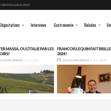
POUSSE LES FRONTIÈRES DE L’ÉLEVAGE DU VIN
LANC, ROUGE !
Dégustations
Interviews
Gastronomie
Balades
Ev
R MASSA, OU L’ITALIE PAR LES
FRANCOIS LEQUIN FAIT BRILLE
OIRS!
2024 !
ILLAUME BAROIN
IL Y A 3 ANS
GUILLAUME BAROIN
IL Y A 3 MOIS