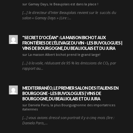
sur Gamay Days, le Beaujolais est dans la place !
[…] le directeur d’Inter Beaujolais revient sur le succès du
salon « Gamay Days » (Lire :…
"SECRET D'OCÉAN" : LA MAISON BICHOT AUX
FRONTIÈRES DE L'ÉLEVAGE DU VIN - LES BUVOLOGUES |
VINS DE BOURGOGNE, DU BEAUJOLAIS ET DU JURA
sur La maison Albert bichot prend le grand large!
[…] à la voile, réduisant de 95 % les émissions de CO₂ par
rapport au…
MEDITERRANÉO, LE PREMIER SALON DES ITALIENS EN
BOURGOGNE - LES BUVOLOGUES | VINS DE
BOURGOGNE, DU BEAUJOLAIS ET DU JURA
sur Daniela Paris, la plus Bourguignonne des importatrices
italiennes
[…] vous avions dressé son portrait il y a cinq mois (lire :
Daniela Paris,…