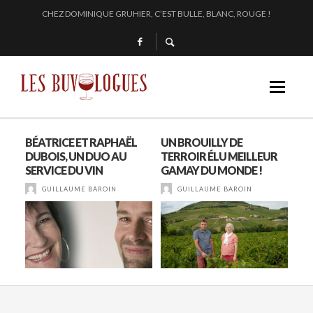
EN 2024, JULIE PITOISET DESSINE LE TRIANGLE DES MOULIN À VENT
L’INTERPROFESSION DES VINS DU BEAUJOLAIS : DU 210 AU 1761 !
SAMUEL BILLAUD FAIT BRILLER 2024
CHEZ DOMINIQUE GRUHIER, C’EST BULLE, BLANC, ROUGE !
BÉATRICE ET RAPHAËL
UN BROUILLY DE
« L
 LE
DUBOIS, UN DUO AU
TERROIR ÉLU MEILLEUR
PHI
SERVICE DU VIN
GAMAY DU MONDE !
DON
GUILLAUME BAROIN
GUILLAUME BAROIN