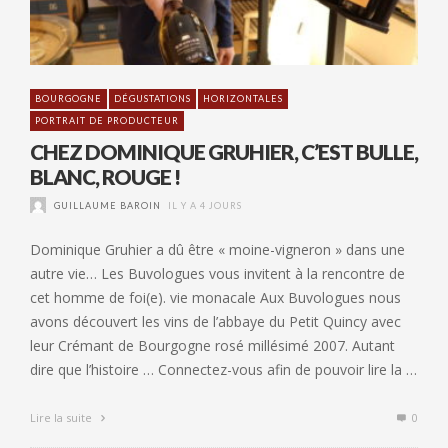
BOURGOGNE
DÉGUSTATIONS
HORIZONTALES
PORTRAIT DE PRODUCTEUR
CHEZ DOMINIQUE GRUHIER, C’EST BULLE,
BLANC, ROUGE !
GUILLAUME BAROIN
IL Y A 4 JOURS
Dominique Gruhier a dû être « moine-vigneron » dans une
autre vie… Les Buvologues vous invitent à la rencontre de
cet homme de foi(e). vie monacale Aux Buvologues nous
avons découvert les vins de l’abbaye du Petit Quincy avec
leur Crémant de Bourgogne rosé millésimé 2007. Autant
dire que l’histoire … Connectez-vous afin de pouvoir lire la …
Lire la suite
0