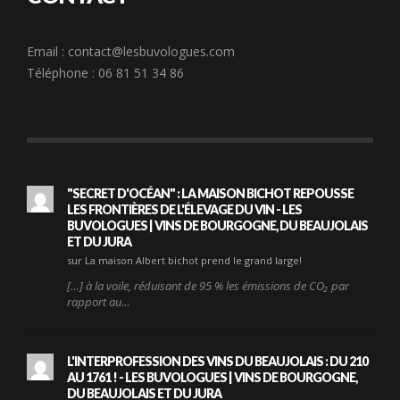
Email :
contact@lesbuvologues.com
Téléphone : 06 81 51 34 86
"SECRET D'OCÉAN" : LA MAISON BICHOT REPOUSSE
LES FRONTIÈRES DE L'ÉLEVAGE DU VIN - LES
BUVOLOGUES | VINS DE BOURGOGNE, DU BEAUJOLAIS
ET DU JURA
sur La maison Albert bichot prend le grand large!
[…] à la voile, réduisant de 95 % les émissions de CO₂ par
rapport au…
L'INTERPROFESSION DES VINS DU BEAUJOLAIS : DU 210
AU 1761 ! - LES BUVOLOGUES | VINS DE BOURGOGNE,
DU BEAUJOLAIS ET DU JURA