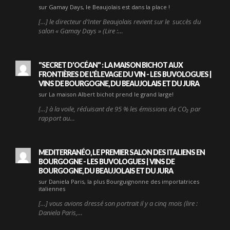
sur Gamay Days, le Beaujolais est dans la place !
[…] le directeur d’Inter Beaujolais revient sur le succès du
salon « Gamay Days » (Lire :…
"SECRET D'OCÉAN" : LA MAISON BICHOT AUX
FRONTIÈRES DE L'ÉLEVAGE DU VIN - LES BUVOLOGUES |
VINS DE BOURGOGNE, DU BEAUJOLAIS ET DU JURA
sur La maison Albert bichot prend le grand large!
[…] à la voile, réduisant de 95 % les émissions de CO₂ par
rapport au…
MEDITERRANÉO, LE PREMIER SALON DES ITALIENS EN
BOURGOGNE - LES BUVOLOGUES | VINS DE
BOURGOGNE, DU BEAUJOLAIS ET DU JURA
sur Daniela Paris, la plus Bourguignonne des importatrices
italiennes
[…] vous avions dressé son portrait il y a cinq mois (lire :
Daniela Paris,…