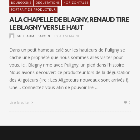
BOURGOGNE
DÉGUSTATIONS
HORIZONTALES
PORTRAIT DE PRODUCTEUR
A LA CHAPELLE DE BLAGNY, RENAUD TIRE
LE BLAGNY VERS LE HAUT
GUILLAUME BAROIN
IL Y A 1 SEMAINE
Dans un petit hameau calé sur les hauteurs de Puligny se
cache une propriété que nous sommes allés visiter pour
vous. Ici, Blagny rime avec Puligny. un pied dans l’histoire
Nous avions découvert ce producteur lors de la dégustation
des Aligoteurs (lire : Les Aligoteurs nouveaux sont arrivés !).
Une… Connectez-vous afin de pouvoir lire …
Lire la suite
0