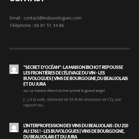
Email :
contact@lesbuvologues.com
Téléphone : 06 81 51 34 86
"SECRET D'OCÉAN" : LA MAISON BICHOT REPOUSSE
LES FRONTIÈRES DE L'ÉLEVAGE DU VIN - LES
BUVOLOGUES | VINS DE BOURGOGNE, DU BEAUJOLAIS
ET DU JURA
sur La maison Albert bichot prend le grand large!
[…] à la voile, réduisant de 95 % les émissions de CO₂ par
rapport au…
L'INTERPROFESSION DES VINS DU BEAUJOLAIS : DU 210
AU 1761 ! - LES BUVOLOGUES | VINS DE BOURGOGNE,
DU BEAUJOLAIS ET DU JURA