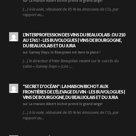
sur La maison Albert bichot prend le grand large!
[…] à la voile, réduisant de 95 % les émissions de CO₂ par
rapport au…
L'INTERPROFESSION DES VINS DU BEAUJOLAIS : DU 210
AU 1761 ! - LES BUVOLOGUES | VINS DE BOURGOGNE,
DU BEAUJOLAIS ET DU JURA
sur Gamay Days, le Beaujolais est dans la place !
[…] le directeur d’Inter Beaujolais revient sur le succès du
salon « Gamay Days » (Lire :…
"SECRET D'OCÉAN" : LA MAISON BICHOT AUX
FRONTIÈRES DE L'ÉLEVAGE DU VIN - LES BUVOLOGUES |
VINS DE BOURGOGNE, DU BEAUJOLAIS ET DU JURA
sur La maison Albert bichot prend le grand large!
[…] à la voile, réduisant de 95 % les émissions de CO₂ par
rapport au…