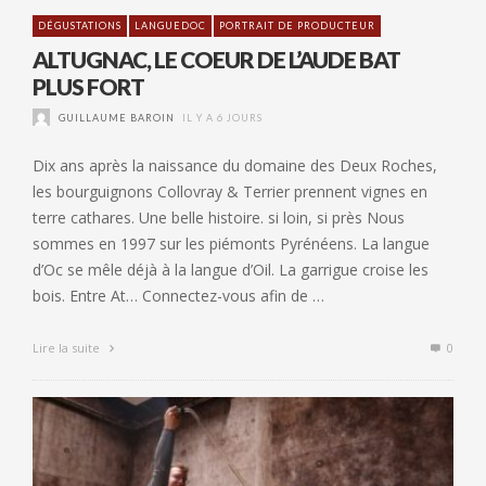
DÉGUSTATIONS
LANGUEDOC
PORTRAIT DE PRODUCTEUR
ALTUGNAC, LE COEUR DE L’AUDE BAT
PLUS FORT
GUILLAUME BAROIN
IL Y A 6 JOURS
Dix ans après la naissance du domaine des Deux Roches,
les bourguignons Collovray & Terrier prennent vignes en
terre cathares. Une belle histoire. si loin, si près Nous
sommes en 1997 sur les piémonts Pyrénéens. La langue
d’Oc se mêle déjà à la langue d’Oil. La garrigue croise les
bois. Entre At… Connectez-vous afin de …
Lire la suite
0