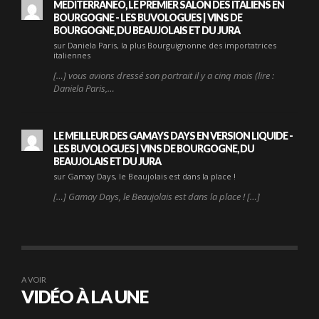
MEDITERRANÉO, LE PREMIER SALON DES ITALIENS EN
BOURGOGNE - LES BUVOLOGUES | VINS DE
BOURGOGNE, DU BEAUJOLAIS ET DU JURA
sur Daniela Paris, la plus Bourguignonne des importatrices
italiennes
[…] vous avions dressé son portrait il y a cinq mois (lire :
Daniela Paris,…
LE MEILLEUR DES GAMAYS DAYS EN VERSION LIQUIDE -
LES BUVOLOGUES | VINS DE BOURGOGNE, DU
BEAUJOLAIS ET DU JURA
sur Gamay Days, le Beaujolais est dans la place !
[…] Gamay Days, le Beaujolais est dans la place ! […]
A VOIR
VIDÉO À LA UNE