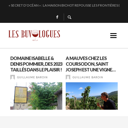
ALTUGNAC, LE COEUR DE L’AUDE BAT PLUS FORT
CHEZ DOMINIQUE GRUHIER, C’EST BULLE, BLANC, ROUGE !
EN 2024, JULIE PITOISET DESSINE LE TRIANGLE DES MOULIN À VENT
« SECRET D’OCÉAN » : LA MAISON BICHOT REPOUSSE LES FRONTIÈRES DE L’
DOMAINE ISABELLE &
A MAUVES CHEZ LES
A 
ON
DENIS POMMIER, DES 2023
COURSODON, SAINT
D’A
TAILLÉS DANS LE PLAISIR !
JOSEPH EST UNE VIGNE…
CH
GUILLAUME BAROIN
GUILLAUME BAROIN