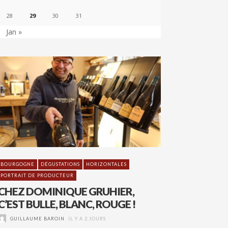
28
29
30
31
Jan »
BOURGOGNE
DÉGUSTATIONS
HORIZONTALES
PORTRAIT DE PRODUCTEUR
CHEZ DOMINIQUE GRUHIER,
C’EST BULLE, BLANC, ROUGE !
GUILLAUME BAROIN
IL Y A 2 JOURS