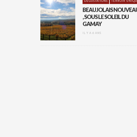
DÉGUSTATIONS
TERROIR UNIQ
BEAUJOLAIS NOUVEA
, SOUS LE SOLEIL DU
GAMAY
IL Y A 6 ANS