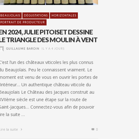
BEAUJOLAIS
DÉGUSTATIONS
HORIZONTALES
PORTRAIT DE PRODUCTEUR
EN 2024, JULIE PITOISET DESSINE
LE TRIANGLE DES MOULIN À VENT
GUILLAUME BAROIN
IL Y A 4 JOURS
C’est l’un des châteaux viticoles les plus connus
du Beaujolais. Peu le connaissent vraiment. Le
moment est venu de vous en ouvrir les portes de
l’intérieur… Un authentique château viticole du
Beaujolais Le Château des Jacques construit au
XVIIème siècle est une étape sur la route de
Saint-Jacques… Connectez-vous afin de pouvoir
lire la suite …
Lire la suite
0