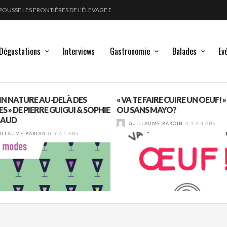
POUSSE LES FRONTIÈRES DE L’ÉLEVAGE DU VIN
FORT
LANC, ROUGE !
GLE DES MOULIN À VENT
Dégustations
Interviews
Gastronomie
Balades
Ev
VIN NATURE AU-DELÀ DES
« VA TE FAIRE CUIRE UN OEUF! 
 » DE PIERRE GUIGUI & SOPHIE
OU SANS MAYO?
SAUD
GUILLAUME BAROIN
IL Y A 4 ANS
ILLAUME BAROIN
IL Y A 5 ANS