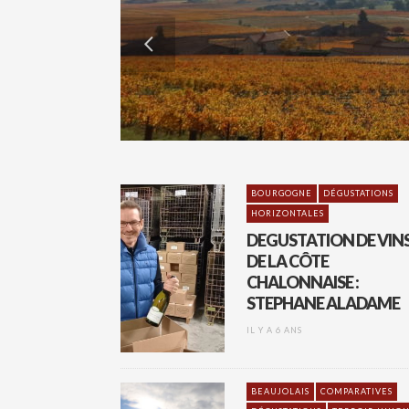
BOURGOGNE
DÉGUSTATIONS
HORIZONTALES
DEGUSTATION DE VIN
DE LA CÔTE
CHALONNAISE :
STEPHANE ALADAME
IL Y A 6 ANS
BEAUJOLAIS
COMPARATIVES