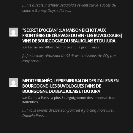
[…] le directeur d’Inter Beaujolais revient sur le succès du
salon « Gamay Days » (Lire :…
"SECRET D'OCÉAN" : LA MAISON BICHOT AUX
FRONTIÈRES DE L'ÉLEVAGE DU VIN - LES BUVOLOGUES |
VINS DE BOURGOGNE, DU BEAUJOLAIS ET DU JURA
sur La maison Albert bichot prend le grand large!
[…] à la voile, réduisant de 95 % les émissions de CO₂ par
rapport au…
MEDITERRANÉO, LE PREMIER SALON DES ITALIENS EN
BOURGOGNE - LES BUVOLOGUES | VINS DE
BOURGOGNE, DU BEAUJOLAIS ET DU JURA
sur Daniela Paris, la plus Bourguignonne des importatrices
italiennes
[…] vous avions dressé son portrait il y a cinq mois (lire :
Daniela Paris,…