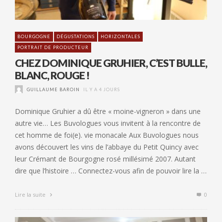
BOURGOGNE
DÉGUSTATIONS
HORIZONTALES
PORTRAIT DE PRODUCTEUR
CHEZ DOMINIQUE GRUHIER, C’EST BULLE,
BLANC, ROUGE !
GUILLAUME BAROIN
IL Y A 4 JOURS
Dominique Gruhier a dû être « moine-vigneron » dans une
autre vie… Les Buvologues vous invitent à la rencontre de
cet homme de foi(e). vie monacale Aux Buvologues nous
avons découvert les vins de l’abbaye du Petit Quincy avec
leur Crémant de Bourgogne rosé millésimé 2007. Autant
dire que l’histoire … Connectez-vous afin de pouvoir lire la …
Lire la suite
0