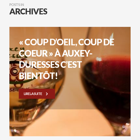
POSTS IN
ARCHIVES
« COUP D’OEIL, COUP DE
COEUR » À AUXEY-
DURESSES C’EST
BIENTÔT!
LIRE LA SUITE