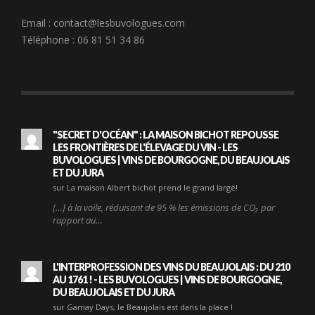
Email :
contact@lesbuvologues.com
Téléphone : 06 81 51 34 86
"SECRET D'OCÉAN" : LA MAISON BICHOT REPOUSSE
LES FRONTIÈRES DE L'ÉLEVAGE DU VIN - LES
BUVOLOGUES | VINS DE BOURGOGNE, DU BEAUJOLAIS
ET DU JURA
sur La maison Albert bichot prend le grand large!
[…] à la voile, réduisant de 95 % les émissions de CO₂ par
rapport au…
L'INTERPROFESSION DES VINS DU BEAUJOLAIS : DU 210
AU 1761 ! - LES BUVOLOGUES | VINS DE BOURGOGNE,
DU BEAUJOLAIS ET DU JURA
sur Gamay Days, le Beaujolais est dans la place !