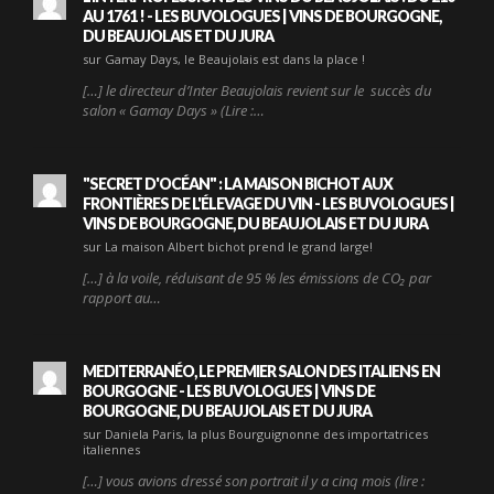
AU 1761 ! - LES BUVOLOGUES | VINS DE BOURGOGNE,
DU BEAUJOLAIS ET DU JURA
sur Gamay Days, le Beaujolais est dans la place !
[…] le directeur d’Inter Beaujolais revient sur le succès du
salon « Gamay Days » (Lire :…
"SECRET D'OCÉAN" : LA MAISON BICHOT AUX
FRONTIÈRES DE L'ÉLEVAGE DU VIN - LES BUVOLOGUES |
VINS DE BOURGOGNE, DU BEAUJOLAIS ET DU JURA
sur La maison Albert bichot prend le grand large!
[…] à la voile, réduisant de 95 % les émissions de CO₂ par
rapport au…
MEDITERRANÉO, LE PREMIER SALON DES ITALIENS EN
BOURGOGNE - LES BUVOLOGUES | VINS DE
BOURGOGNE, DU BEAUJOLAIS ET DU JURA
sur Daniela Paris, la plus Bourguignonne des importatrices
italiennes
[…] vous avions dressé son portrait il y a cinq mois (lire :