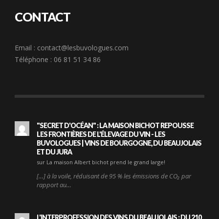
CONTACT
Email :
contact@lesbuvologues.com
Téléphone : 06 81 51 34 86
"SECRET D'OCÉAN" : LA MAISON BICHOT REPOUSSE
LES FRONTIÈRES DE L'ÉLEVAGE DU VIN - LES
BUVOLOGUES | VINS DE BOURGOGNE, DU BEAUJOLAIS
ET DU JURA
sur La maison Albert bichot prend le grand large!
[…] à la voile, réduisant de 95 % les émissions de CO₂ par
rapport au…
L'INTERPROFESSION DES VINS DU BEAUJOLAIS : DU 210